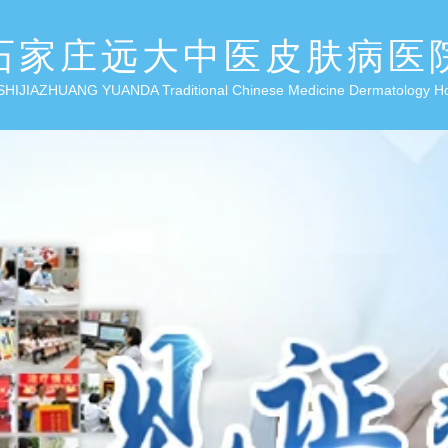
石家庄远大中医皮肤病医
SHIJIAZHUANG YUANDA Traditional Chinese Medicine Dermatology H