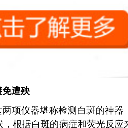
免遭殃
两项仪器堪称检测白斑的神器
，根据白斑的病症和荧光反应来