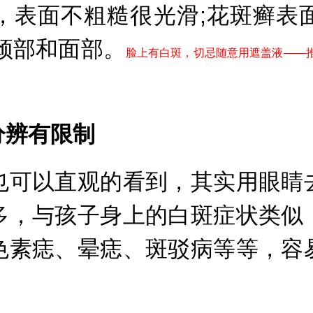
表面不粗糙很光滑;花斑癣表面
颈部和面部。
脸上有白斑，切忌随意用遮盖液——
辨有限制
可以直观的看到，其实用眼睛去
多，与孩子身上的白斑症状类似
色素痣、晕痣、斑驳病等等，容