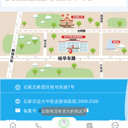
石家庄桥西区裕华东路7号
石家庄远大中医皮肤病医院 2008-2026
备案号
冀ICP备2023015620号
近期有没有变大的情况？