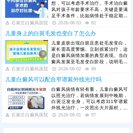
用药、照光，促进黑色素细胞修复、
想，可以考虑手术治疗。手术治白癜
恢复活性，令表皮黑色素再分泌，使
风对孩子年龄要求不高，关键是要满
肤色渐趋正常。
足手术条件，比如病情处于稳定期、
非外伤型白癜风、非瘢痕体质，术前
石家庄白癜风医院
2026-08-03
82
需进行完善检查。另外，目前有新型
儿童身上的白斑毛发也变白了怎么办
的手术方法被应用到白癜风临床治疗
当中：黑色素细胞种植，与植皮手术
儿童皮肤出现白斑且患处毛发变白，
相比，自体活性色素细胞移植成活
家长需高度警惕、立刻抓紧治疗，这
快，着色均匀，不留疤痕，复色成功
是白癜风病情加重的典型表现。当白
率高。做手术认准正规医院，经验丰
癜风发展至毛发变白阶段，说明毛囊
富的医生操作，告知术前术后护理事
黑色素细胞已受损，治疗难度会明显
石家庄白癜风医院
2026-08-02
88
项，一次治疗成功率更高。
增加，家长切勿病急乱投医，随意使
儿童白癜风可以配合窄谱紫外线光疗吗
用偏方、激素类药膏盲目医治，儿童
白癜风需遵循科学诊疗原则，临床多
白癜风病情有轻有重，儿童白癜风可
采用综合性治疗方案，像中医定向、
以照光治疗，若病情发展到中晚期，
药物渗透联合308激光是常用且安全
白斑泛发全身，可以考虑311窄谱紫
高效的方法，适配儿童体质，能够内
外线光治疗，一次照出大片面积，节
外兼顾修复黑色素细胞，复色效果明
省单次照光时间和费用;若白斑面积较
石家庄白癜风医院
2026-08-01
97
显。白癜风治疗是循序渐进的过程，
小，数目不多，可考虑308准分子激
家长需坚持
光治疗，靶向性好，起效快，安全性
高。照光治疗需确定合适的剂量、频