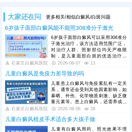
大家还在问
更多相关/相似白癜风/白斑问题
6岁孩子面部白癜风能不能照308准分子激光
6岁孩子面部白癜风可以采用308准分
子激光治疗，该方法适用范围广泛，
对治疗人群、照射部位均无严格限
制，是儿童面部白斑的优选治疗方
式。308准分子激光属于靶向治疗，
石家庄白癜风医院
2026-08-07
13
可直接作用于面部白斑病灶，刺激黑
儿童白癜风是免疫力差导致的吗
色素细胞增殖、修复，促进黑色素合
成，有效淡化、消退面部白斑，且不
儿童患上白癜风与免疫紊乱有一定关
会损伤周边正常皮肤，安全性适配儿
系，通常还会受到其他因素影响，如
童娇嫩肌肤。儿童面部治疗需严格把
暴晒、外伤、化学物质刺激、缺乏微
控激光剂量，同时需坚持规律照射治
量元素等。患上白癜风，还需养成健
疗，白癜风恢复周期较长，规律疗程
康生活习惯，规律作息，均衡饮食，
石家庄白癜风医院
2026-08-06
28
治疗才能稳固疗效，杜绝白斑反复。
心情舒畅，适度锻炼，平衡免疫功
儿童白癜风植皮手术适合多大孩子做
能，为白斑复色助力。另一方面，要
重视规范治疗，在医生指导下个性化
儿童有白癜风用药、照光效果不理