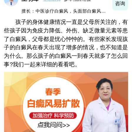
询
咨询
擅长：中医诊疗白癜风，头面部白癜风，青
少年白癜风
孩子的身体健康情况一直是父母所关注的，有
些孩子因为免疫力降低、外伤、缺乏微量元素等患
了白癜风，父母都是忧心忡忡的。有些家长发现孩
子的白癜风在春天出现了增多的情况，也不知道是
为什么。那么孩子的白癜风一到春天就多了怎么回
事?我们一起来详细的看看吧。