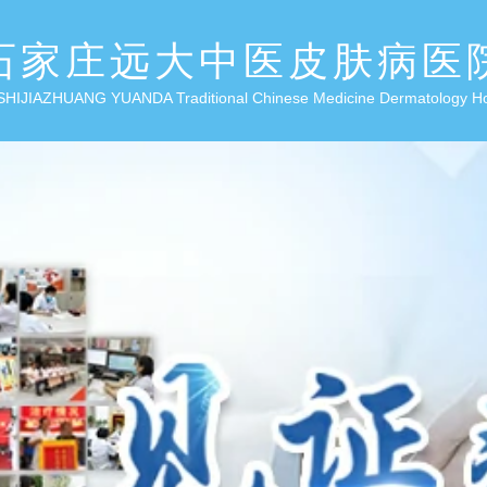
石家庄远大中医皮肤病医
SHIJIAZHUANG YUANDA Traditional Chinese Medicine Dermatology H