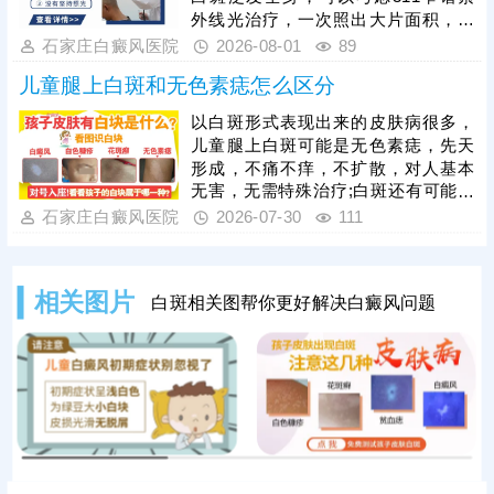
高效的方法，适配儿童体质，能够内
外线光治疗，一次照出大片面积，节
外兼顾修复黑色素细胞，复色效果明
省单次照光时间和费用;若白斑面积较
石家庄白癜风医院
2026-08-01
89
显。白癜风治疗是循序渐进的过程，
小，数目不多，可考虑308准分子激
家长需坚持
儿童腿上白斑和无色素痣怎么区分
光治疗，靶向性好，起效快，安全性
高。照光治疗需确定合适的剂量、频
以白斑形式表现出来的皮肤病很多，
率，维持疗效连贯;可搭配对症药物进
儿童腿上白斑可能是无色素痣，先天
行综合治疗，双管齐下，提升疗效，
形成，不痛不痒，不扩散，对人基本
加快肤色还原。
无害，无需特殊治疗;白斑还有可能是
白癜风，这种皮肤病近年来的发病率
石家庄白癜风医院
2026-07-30
111
有所上升，白斑易扩散，病程长，病
症顽固，可着重排查。医院诊断白斑
常用的有伍德灯、三维皮肤ct，综合
相关图片
白斑相关图帮你更好解决白癜风问题
检查，结果准确、详细。确诊后结合
白斑症状、成因针对治疗，避免病情
加重，给孩子带来负面影响。