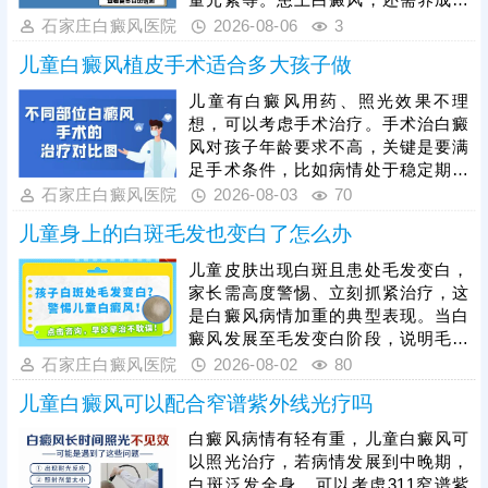
量元素等。患上白癜风，还需养成健
康生活习惯，规律作息，均衡饮食，
石家庄白癜风医院
2026-08-06
3
心情舒畅，适度锻炼，平衡免疫功
儿童白癜风植皮手术适合多大孩子做
能，为白斑复色助力。另一方面，要
重视规范治疗，在医生指导下个性化
儿童有白癜风用药、照光效果不理
用药、照光，促进黑色素细胞修复、
想，可以考虑手术治疗。手术治白癜
恢复活性，令表皮黑色素再分泌，使
风对孩子年龄要求不高，关键是要满
肤色渐趋正常。
足手术条件，比如病情处于稳定期、
非外伤型白癜风、非瘢痕体质，术前
石家庄白癜风医院
2026-08-03
70
需进行完善检查。另外，目前有新型
儿童身上的白斑毛发也变白了怎么办
的手术方法被应用到白癜风临床治疗
当中：黑色素细胞种植，与植皮手术
儿童皮肤出现白斑且患处毛发变白，
相比，自体活性色素细胞移植成活
家长需高度警惕、立刻抓紧治疗，这
快，着色均匀，不留疤痕，复色成功
是白癜风病情加重的典型表现。当白
率高。做手术认准正规医院，经验丰
癜风发展至毛发变白阶段，说明毛囊
富的医生操作，告知术前术后护理事
黑色素细胞已受损，治疗难度会明显
石家庄白癜风医院
2026-08-02
80
项，一次治疗成功率更高。
增加，家长切勿病急乱投医，随意使
儿童白癜风可以配合窄谱紫外线光疗吗
用偏方、激素类药膏盲目医治，儿童
白癜风需遵循科学诊疗原则，临床多
白癜风病情有轻有重，儿童白癜风可
采用综合性治疗方案，像中医定向、
以照光治疗，若病情发展到中晚期，
药物渗透联合308激光是常用且安全
白斑泛发全身，可以考虑311窄谱紫