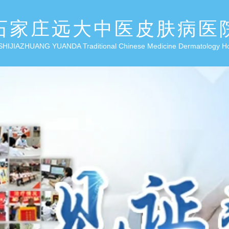
石家庄远大中医皮肤病医
SHIJIAZHUANG YUANDA Traditional Chinese Medicine Dermatology H