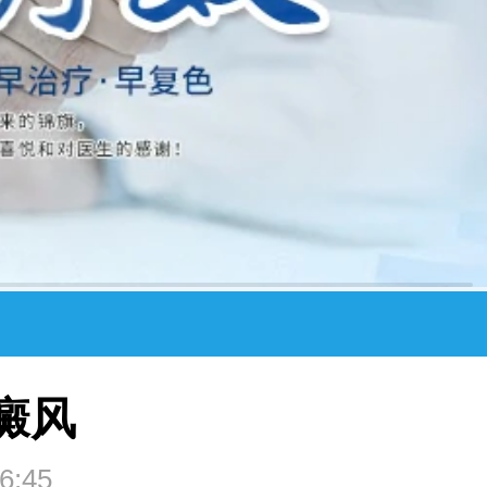
癜风
6:45