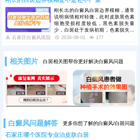
情况。发现孩子脸上有白斑，建议先
做检查，分析白斑是什么，了解白斑
刚长出的白癜风白斑边界模糊，通常
病情。诊断清楚再遵医嘱对症用药，
说明病情相对轻微，此时皮肤黑色素
祛白效果更有保障。
细胞受损程度较低，黑色素脱失量
少，白斑处于发病初期，色素脱失尚
未完全固化，是治疗的黄金阶段。但
石家庄白癜风医院
2026-08-01
177
需要注意的是，白癜风并非静止性皮
肤病，具备极强的扩散性，若拖延不
治，受到外界刺激或自身免疫波动影
相关图片
白斑相关图帮你更好解决白癜风问题
响，黑色素细胞损伤会持续加重，白
斑边界会逐渐清晰、色素脱失彻底，
白斑面积也会不断扩大、数量增多，
导致病情持续加重，大幅提升治疗难
度。因此，发现初期模糊白斑需高度
重视，务必尽早到正规
白癜风问题解答
更多你想了解的白癜风/白斑问题
石家庄哪个医院专业治皮肤白斑