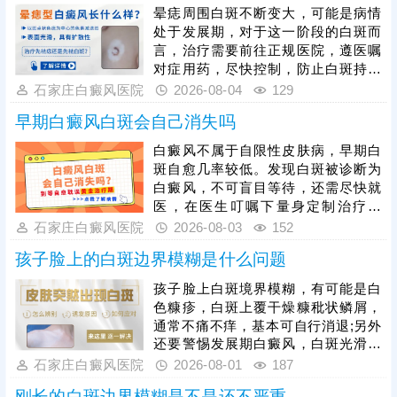
据白癜风分型、分期开展科学对症治
晕痣周围白斑不断变大，可能是病情
疗，日常需做好皮肤护理，规避暴
处于发展期，对于这一阶段的白斑而
晒、摩擦、外伤等诱因，保持规律作
言，治疗需要前往正规医院，遵医嘱
息与良好心态，全方位降低白斑扩散
对症用药，尽快控制，防止白斑持续
概率，稳定控制病情。
扩散。如果白斑扩散速度不是很快，
石家庄白癜风医院
2026-08-04
129
病情允许可适度照光，如美国进口
早期白癜风白斑会自己消失吗
308激光，靶向性照射，治疗起效
快，安全性高。同时还应加强护理措
白癜风不属于自限性皮肤病，早期白
施，避免不良因素刺激，防治结合，
斑自愈几率较低。发现白斑被诊断为
二者相辅相成，为白斑复色助力。
白癜风，不可盲目等待，还需尽快就
医，在医生叮嘱下量身定制治疗方
案，一人一方，个性化祛白，助力病
石家庄白癜风医院
2026-08-03
152
情好转。其次，早期白癜风可以照
孩子脸上的白斑边界模糊是什么问题
光，如美国进口308准分子激光，促
进黑色素细胞恢复活性和正常功能，
孩子脸上白斑境界模糊，有可能是白
令表皮黑色素再生，提升祛白速度。
色糠疹，白斑上覆干燥糠秕状鳞屑，
治疗过程中还需加强护理，避免外界
通常不痛不痒，基本可自行消退;另外
不良因素刺激，稳定自身免疫，防治
还要警惕发展期白癜风，白斑光滑平
结合，全面令病情好转。
坦，形状各异，白斑边缘模糊可能伴
石家庄白癜风医院
2026-08-01
187
随向外扩张、面积变大、颜色更白等
刚长的白斑边界模糊是不是还不严重