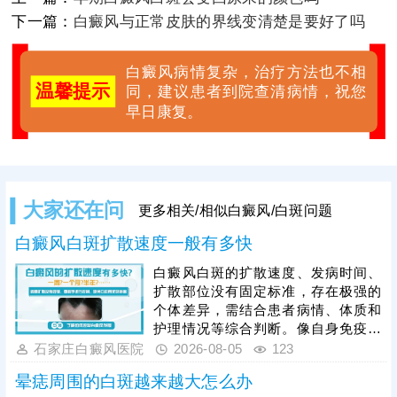
下一篇：
白癜风与正常皮肤的界线变清楚是要好了吗
白癜风病情复杂，治疗方法也不相
温馨提示
同，建议患者到院查清病情，祝您
早日康复。
大家还在问
更多相关/相似白癜风/白斑问题
白癜风白斑扩散速度一般有多快
白癜风白斑的扩散速度、发病时间、
扩散部位没有固定标准，存在极强的
个体差异，需结合患者病情、体质和
护理情况等综合判断。像自身免疫紊
乱、精神压力大、外伤、熬夜等因
石家庄白癜风医院
2026-08-05
123
素，都会加速白斑扩散，想要有效遏
晕痣周围的白斑越来越大怎么办
制病情，患者发病后需及时就医，根