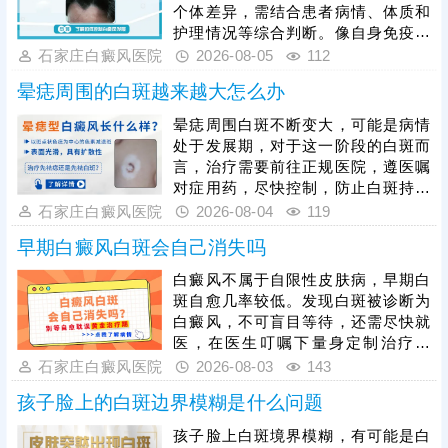
个体差异，需结合患者病情、体质和
护理情况等综合判断。像自身免疫紊
乱、精神压力大、外伤、熬夜等因
石家庄白癜风医院
2026-08-05
112
素，都会加速白斑扩散，想要有效遏
晕痣周围的白斑越来越大怎么办
制病情，患者发病后需及时就医，根
据白癜风分型、分期开展科学对症治
晕痣周围白斑不断变大，可能是病情
疗，日常需做好皮肤护理，规避暴
处于发展期，对于这一阶段的白斑而
晒、摩擦、外伤等诱因，保持规律作
言，治疗需要前往正规医院，遵医嘱
息与良好心态，全方位降低白斑扩散
对症用药，尽快控制，防止白斑持续
概率，稳定控制病情。
扩散。如果白斑扩散速度不是很快，
石家庄白癜风医院
2026-08-04
119
病情允许可适度照光，如美国进口
早期白癜风白斑会自己消失吗
308激光，靶向性照射，治疗起效
快，安全性高。同时还应加强护理措
白癜风不属于自限性皮肤病，早期白
施，避免不良因素刺激，防治结合，
斑自愈几率较低。发现白斑被诊断为
二者相辅相成，为白斑复色助力。
白癜风，不可盲目等待，还需尽快就
医，在医生叮嘱下量身定制治疗方
案，一人一方，个性化祛白，助力病
石家庄白癜风医院
2026-08-03
143
情好转。其次，早期白癜风可以照
孩子脸上的白斑边界模糊是什么问题
光，如美国进口308准分子激光，促
进黑色素细胞恢复活性和正常功能，
孩子脸上白斑境界模糊，有可能是白
令表皮黑色素再生，提升祛白速度。