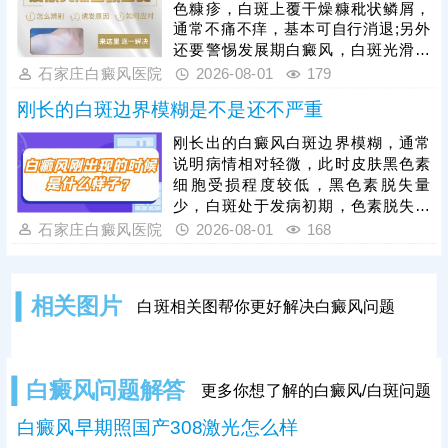
色糠疹，白斑上覆干燥糠秕状鳞屑，
治疗过程中还需加强护理，避免外界
通常不痛不痒，基本可自行消退;另外
不良因素刺激，稳定自身免疫，防治
还要警惕发展期白癜风，白斑光滑平
结合，全面令病情好转。
坦，形状各异，白斑边缘模糊可能伴
石家庄白癜风医院
2026-08-01
179
随向外扩张、面积变大、颜色更白等
刚长的白斑边界模糊是不是还不严重
情况。发现孩子脸上有白斑，建议先
做检查，分析白斑是什么，了解白斑
刚长出的白癜风白斑边界模糊，通常
病情。诊断清楚再遵医嘱对症用药，
说明病情相对轻微，此时皮肤黑色素
祛白效果更有保障。
细胞受损程度较低，黑色素脱失量
少，白斑处于发病初期，色素脱失尚
未完全固化，是治疗的黄金阶段。但
石家庄白癜风医院
2026-08-01
168
需要注意的是，白癜风并非静止性皮
肤病，具备极强的扩散性，若拖延不
治，受到外界刺激或自身免疫波动影
相关图片
白斑相关图帮你更好解决白癜风问题
响，黑色素细胞损伤会持续加重，白
斑边界会逐渐清晰、色素脱失彻底，
白斑面积也会不断扩大、数量增多，
导致病情持续加重，大幅提升治疗难
白癜风问题解答
更多你想了解的白癜风/白斑问题
度。因此，发现初期模糊白斑需高度
重视，务必尽早到正规
白癜风早期照国产308激光怎么样