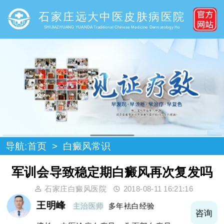
石家庄远大中医皮肤病医院
SHIJIAZHUANG YUANDA Traditional Chinese Medicine Dermatology Ho
导航:
首页
>
白癜风常识
军训会导致稳定期白癜风再次复发吗
石家庄白癜风医院
2018-08-11 16:21:16
王明峰
主治医师
多年袪白经验
询
咨询