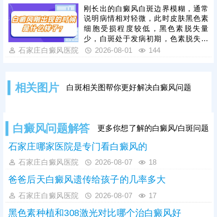
做检查，分析白斑是什么，了解白斑
刚长出的白癜风白斑边界模糊，通常
病情。诊断清楚再遵医嘱对症用药，
说明病情相对轻微，此时皮肤黑色素
祛白效果更有保障。
细胞受损程度较低，黑色素脱失量
少，白斑处于发病初期，色素脱失尚
未完全固化，是治疗的黄金阶段。但
石家庄白癜风医院
2026-08-01
144
需要注意的是，白癜风并非静止性皮
肤病，具备极强的扩散性，若拖延不
治，受到外界刺激或自身免疫波动影
相关图片
白斑相关图帮你更好解决白癜风问题
响，黑色素细胞损伤会持续加重，白
斑边界会逐渐清晰、色素脱失彻底，
白斑面积也会不断扩大、数量增多，
导致病情持续加重，大幅提升治疗难
白癜风问题解答
更多你想了解的白癜风/白斑问题
度。因此，发现初期模糊白斑需高度
重视，务必尽早到正规
石家庄哪家医院是专门看白癜风的
石家庄白癜风医院
2026-08-07
18
爸爸后天白癜风遗传给孩子的几率多大
石家庄白癜风医院
2026-08-07
17
黑色素种植和308激光对比哪个治白癜风好