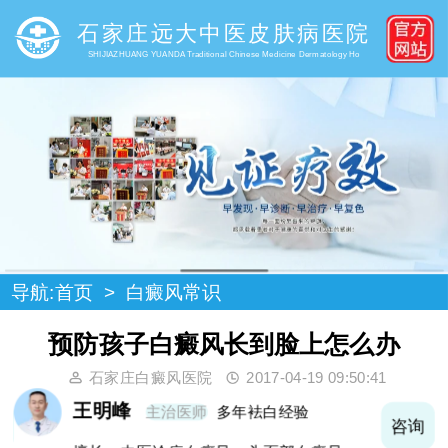
石家庄远大中医皮肤病医院
SHIJIAZHUANG YUANDA Traditional Chinese Medicine Dermatology Ho
导航:
首页
>
白癜风常识
预防孩子白癜风长到脸上怎么办
石家庄白癜风医院
2017-04-19 09:50:41
王明峰
主治医师
多年袪白经验
询
咨询