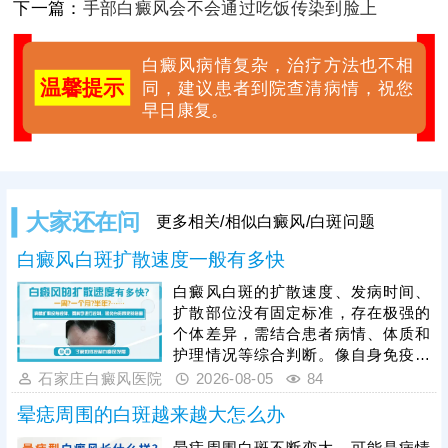
下一篇：
手部白癜风会不会通过吃饭传染到脸上
白癜风病情复杂，治疗方法也不相
温馨提示
同，建议患者到院查清病情，祝您
早日康复。
大家还在问
更多相关/相似白癜风/白斑问题
白癜风白斑扩散速度一般有多快
白癜风白斑的扩散速度、发病时间、
扩散部位没有固定标准，存在极强的
个体差异，需结合患者病情、体质和
护理情况等综合判断。像自身免疫紊
乱、精神压力大、外伤、熬夜等因
石家庄白癜风医院
2026-08-05
84
素，都会加速白斑扩散，想要有效遏
晕痣周围的白斑越来越大怎么办
制病情，患者发病后需及时就医，根
据白癜风分型、分期开展科学对症治
晕痣周围白斑不断变大，可能是病情