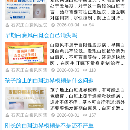
疗，日常需做好皮肤护理，规避暴
处于发展期，对于这一阶段的白斑而
晒、摩擦、外伤等诱因，保持规律作
言，治疗需要前往正规医院，遵医嘱
息与良好心态，全方位降低白斑扩散
对症用药，尽快控制，防止白斑持续
概率，稳定控制病情。
扩散。如果白斑扩散速度不是很快，
石家庄白癜风医院
2026-08-04
94
病情允许可适度照光，如美国进口
早期白癜风白斑会自己消失吗
308激光，靶向性照射，治疗起效
快，安全性高。同时还应加强护理措
白癜风不属于自限性皮肤病，早期白
施，避免不良因素刺激，防治结合，
斑自愈几率较低。发现白斑被诊断为
二者相辅相成，为白斑复色助力。
白癜风，不可盲目等待，还需尽快就
医，在医生叮嘱下量身定制治疗方
案，一人一方，个性化祛白，助力病
石家庄白癜风医院
2026-08-03
118
情好转。其次，早期白癜风可以照
孩子脸上的白斑边界模糊是什么问题
光，如美国进口308准分子激光，促
进黑色素细胞恢复活性和正常功能，
孩子脸上白斑境界模糊，有可能是白
令表皮黑色素再生，提升祛白速度。
色糠疹，白斑上覆干燥糠秕状鳞屑，
治疗过程中还需加强护理，避免外界
通常不痛不痒，基本可自行消退;另外
不良因素刺激，稳定自身免疫，防治
还要警惕发展期白癜风，白斑光滑平
结合，全面令病情好转。
坦，形状各异，白斑边缘模糊可能伴
石家庄白癜风医院
2026-08-01
157
随向外扩张、面积变大、颜色更白等
刚长的白斑边界模糊是不是还不严重
情况。发现孩子脸上有白斑，建议先