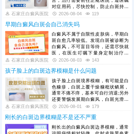
言，治疗需要前往正规医院，遵医嘱
息与良好心态，全方位降低白斑扩散
对症用药，尽快控制，防止白斑持续
概率，稳定控制病情。
扩散。如果白斑扩散速度不是很快，
石家庄白癜风医院
2026-08-04
119
病情允许可适度照光，如美国进口
早期白癜风白斑会自己消失吗
308激光，靶向性照射，治疗起效
快，安全性高。同时还应加强护理措
白癜风不属于自限性皮肤病，早期白
施，避免不良因素刺激，防治结合，
斑自愈几率较低。发现白斑被诊断为
二者相辅相成，为白斑复色助力。
白癜风，不可盲目等待，还需尽快就
医，在医生叮嘱下量身定制治疗方
案，一人一方，个性化祛白，助力病
石家庄白癜风医院
2026-08-03
143
情好转。其次，早期白癜风可以照
孩子脸上的白斑边界模糊是什么问题
光，如美国进口308准分子激光，促
进黑色素细胞恢复活性和正常功能，
孩子脸上白斑境界模糊，有可能是白
令表皮黑色素再生，提升祛白速度。
色糠疹，白斑上覆干燥糠秕状鳞屑，
治疗过程中还需加强护理，避免外界
通常不痛不痒，基本可自行消退;另外
不良因素刺激，稳定自身免疫，防治
还要警惕发展期白癜风，白斑光滑平
结合，全面令病情好转。
坦，形状各异，白斑边缘模糊可能伴
石家庄白癜风医院
2026-08-01
179
随向外扩张、面积变大、颜色更白等
刚长的白斑边界模糊是不是还不严重
情况。发现孩子脸上有白斑，建议先
做检查，分析白斑是什么，了解白斑
刚长出的白癜风白斑边界模糊，通常
病情。诊断清楚再遵医嘱对症用药，
说明病情相对轻微，此时皮肤黑色素