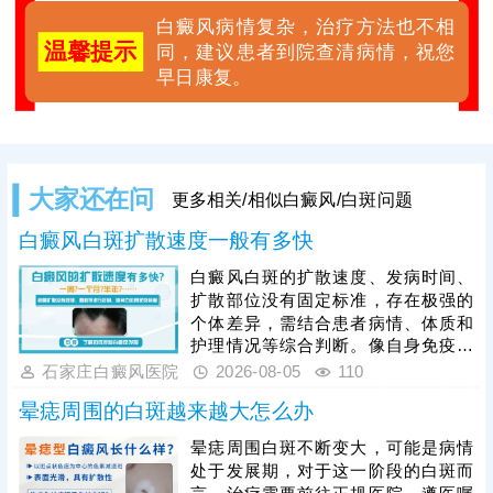
白癜风病情复杂，治疗方法也不相
温馨提示
同，建议患者到院查清病情，祝您
早日康复。
大家还在问
更多相关/相似白癜风/白斑问题
白癜风白斑扩散速度一般有多快
白癜风白斑的扩散速度、发病时间、
扩散部位没有固定标准，存在极强的
个体差异，需结合患者病情、体质和
护理情况等综合判断。像自身免疫紊
乱、精神压力大、外伤、熬夜等因
石家庄白癜风医院
2026-08-05
110
素，都会加速白斑扩散，想要有效遏
晕痣周围的白斑越来越大怎么办
制病情，患者发病后需及时就医，根
据白癜风分型、分期开展科学对症治
晕痣周围白斑不断变大，可能是病情
疗，日常需做好皮肤护理，规避暴
处于发展期，对于这一阶段的白斑而
晒、摩擦、外伤等诱因，保持规律作