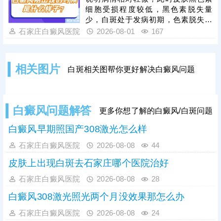
祛白效果更有保障。
细胞受损程度较低，黑色素脱失量
少，白斑处于发病初期，色素脱失尚
未完全固化，是治疗的黄金阶段。但
石家庄白癜风医院
2026-08-01
167
需要注意的是，白癜风并非静止性皮
肤病，具备极强的扩散性，若拖延不
治，受到外界刺激或自身免疫波动影
相关图片
白斑相关图帮你更好解决白癜风问题
响，黑色素细胞损伤会持续加重，白
斑边界会逐渐清晰、色素脱失彻底，
白斑面积也会不断扩大、数量增多，
导致病情持续加重，大幅提升治疗难
白癜风问题解答
更多你想了解的白癜风/白斑问题
度。因此，发现初期模糊白斑需高度
重视，务必尽早到正规
白癜风早期照国产308激光怎么样
石家庄白癜风医院
2026-08-08
44
皮肤上出现白斑去石家庄哪个医院治好
石家庄白癜风医院
2026-08-08
28
白癜风308激光照光两个月没效果那怎么办
石家庄白癜风医院
2026-08-08
24