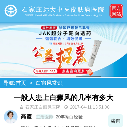
石家庄远大中医皮肤病医院
SHIJIAZHUANG YUANDA Traditional Chinese Medicine Dermatology Ho
导航:
首页
>
白癜风常识
一般人患上白癜风的几率有多大
石家庄白癜风医院
2017-04-11 13:51:08
高霞
主治医师
20年袪白经验
询
咨询