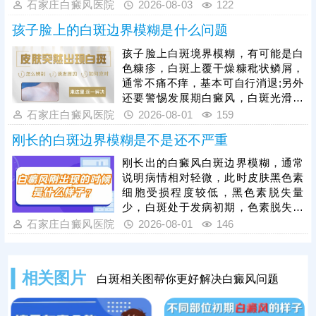
案，一人一方，个性化祛白，助力病
石家庄白癜风医院
2026-08-03
122
情好转。其次，早期白癜风可以照
孩子脸上的白斑边界模糊是什么问题
光，如美国进口308准分子激光，促
进黑色素细胞恢复活性和正常功能，
孩子脸上白斑境界模糊，有可能是白
令表皮黑色素再生，提升祛白速度。
色糠疹，白斑上覆干燥糠秕状鳞屑，
治疗过程中还需加强护理，避免外界
通常不痛不痒，基本可自行消退;另外
不良因素刺激，稳定自身免疫，防治
还要警惕发展期白癜风，白斑光滑平
结合，全面令病情好转。
坦，形状各异，白斑边缘模糊可能伴
石家庄白癜风医院
2026-08-01
159
随向外扩张、面积变大、颜色更白等
刚长的白斑边界模糊是不是还不严重
情况。发现孩子脸上有白斑，建议先
做检查，分析白斑是什么，了解白斑
刚长出的白癜风白斑边界模糊，通常
病情。诊断清楚再遵医嘱对症用药，
说明病情相对轻微，此时皮肤黑色素
祛白效果更有保障。
细胞受损程度较低，黑色素脱失量
少，白斑处于发病初期，色素脱失尚
未完全固化，是治疗的黄金阶段。但
石家庄白癜风医院
2026-08-01
146
需要注意的是，白癜风并非静止性皮
肤病，具备极强的扩散性，若拖延不
治，受到外界刺激或自身免疫波动影
相关图片
白斑相关图帮你更好解决白癜风问题
响，黑色素细胞损伤会持续加重，白
斑边界会逐渐清晰、色素脱失彻底，
白斑面积也会不断扩大、数量增多，