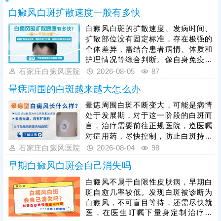
白癜风白斑扩散速度一般有多快
白癜风白斑的扩散速度、发病时间、
扩散部位没有固定标准，存在极强的
个体差异，需结合患者病情、体质和
护理情况等综合判断。像自身免疫紊
乱、精神压力大、外伤、熬夜等因
石家庄白癜风医院
2026-08-05
87
素，都会加速白斑扩散，想要有效遏
晕痣周围的白斑越来越大怎么办
制病情，患者发病后需及时就医，根
据白癜风分型、分期开展科学对症治
晕痣周围白斑不断变大，可能是病情
疗，日常需做好皮肤护理，规避暴
处于发展期，对于这一阶段的白斑而
晒、摩擦、外伤等诱因，保持规律作
言，治疗需要前往正规医院，遵医嘱
息与良好心态，全方位降低白斑扩散
对症用药，尽快控制，防止白斑持续
概率，稳定控制病情。
扩散。如果白斑扩散速度不是很快，
石家庄白癜风医院
2026-08-04
98
病情允许可适度照光，如美国进口
早期白癜风白斑会自己消失吗
308激光，靶向性照射，治疗起效
快，安全性高。同时还应加强护理措
白癜风不属于自限性皮肤病，早期白
施，避免不良因素刺激，防治结合，
斑自愈几率较低。发现白斑被诊断为
二者相辅相成，为白斑复色助力。
白癜风，不可盲目等待，还需尽快就
医，在医生叮嘱下量身定制治疗方