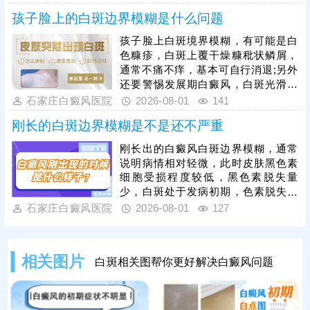
情好转。其次，早期白癜风可以照
孩子脸上的白斑边界模糊是什么问题
光，如美国进口308准分子激光，促
进黑色素细胞恢复活性和正常功能，
孩子脸上白斑境界模糊，有可能是白
令表皮黑色素再生，提升祛白速度。
色糠疹，白斑上覆干燥糠秕状鳞屑，
治疗过程中还需加强护理，避免外界
通常不痛不痒，基本可自行消退;另外
不良因素刺激，稳定自身免疫，防治
还要警惕发展期白癜风，白斑光滑平
结合，全面令病情好转。
坦，形状各异，白斑边缘模糊可能伴
石家庄白癜风医院
2026-08-01
141
随向外扩张、面积变大、颜色更白等
刚长的白斑边界模糊是不是还不严重
情况。发现孩子脸上有白斑，建议先
做检查，分析白斑是什么，了解白斑
刚长出的白癜风白斑边界模糊，通常
病情。诊断清楚再遵医嘱对症用药，
说明病情相对轻微，此时皮肤黑色素
祛白效果更有保障。
细胞受损程度较低，黑色素脱失量
少，白斑处于发病初期，色素脱失尚
未完全固化，是治疗的黄金阶段。但
石家庄白癜风医院
2026-08-01
127
需要注意的是，白癜风并非静止性皮
肤病，具备极强的扩散性，若拖延不
治，受到外界刺激或自身免疫波动影
相关图片
白斑相关图帮你更好解决白癜风问题
响，黑色素细胞损伤会持续加重，白
斑边界会逐渐清晰、色素脱失彻底，
白斑面积也会不断扩大、数量增多，
导致病情持续加重，大幅提升治疗难