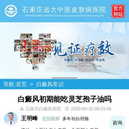
石家庄远大中医皮肤病医院
SHIJIAZHUANG YUANDA Traditional Chinese Medicine Dermatology Ho
导航:
首页
>
白癜风常识
白癜风初期能吃灵芝孢子油吗
石家庄白癜风医院
2020-04-10 08:53:46
王明峰
主治医师
多年袪白经验
询
咨询