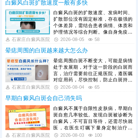
白癜风白斑扩散速度一般有多快
白癜风白斑的扩散速度、发病时间、
扩散部位没有固定标准，存在极强的
个体差异，需结合患者病情、体质和
护理情况等综合判断。像自身免疫紊
乱、精神压力大、外伤、熬夜等因
石家庄白癜风医院
2026-08-05
58
素，都会加速白斑扩散，想要有效遏
晕痣周围的白斑越来越大怎么办
制病情，患者发病后需及时就医，根
据白癜风分型、分期开展科学对症治
晕痣周围白斑不断变大，可能是病情
疗，日常需做好皮肤护理，规避暴
处于发展期，对于这一阶段的白斑而
晒、摩擦、外伤等诱因，保持规律作
言，治疗需要前往正规医院，遵医嘱
息与良好心态，全方位降低白斑扩散
对症用药，尽快控制，防止白斑持续
概率，稳定控制病情。
扩散。如果白斑扩散速度不是很快，
石家庄白癜风医院
2026-08-04
65
病情允许可适度照光，如美国进口
早期白癜风白斑会自己消失吗
308激光，靶向性照射，治疗起效
快，安全性高。同时还应加强护理措
白癜风不属于自限性皮肤病，早期白
施，避免不良因素刺激，防治结合，
斑自愈几率较低。发现白斑被诊断为
二者相辅相成，为白斑复色助力。
白癜风，不可盲目等待，还需尽快就
医，在医生叮嘱下量身定制治疗方
案，一人一方，个性化祛白，助力病
石家庄白癜风医院
2026-08-03
100