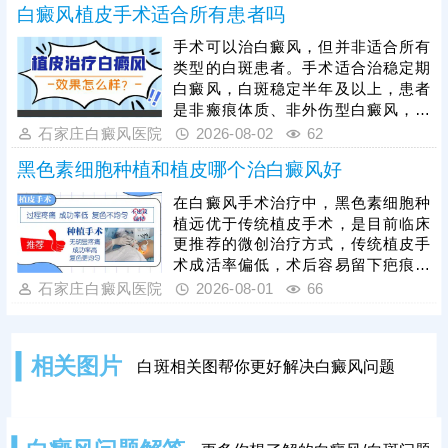
白癜风植皮手术适合所有患者吗
时，临床治疗方式多样，不同治疗方
法对应的收费标准也各不相同。想要
手术可以治白癜风，但并非适合所有
合理控制开支、避免花费冤枉钱，患
类型的白斑患者。手术适合治稳定期
者需摒弃盲目治疗、自行用药的误
白癜风，白斑稳定半年及以上，患者
区，严格遵从医嘱对症治疗，根据自
是非瘢痕体质、非外伤型白癜风，满
身病情定制专属治疗方案，此外，日
足条件再手术，提升祛白成功率。其
石家庄白癜风医院
2026-08-02
62
常做好护理，能有效辅助病情恢复，
次，与传统植皮手术相比，更多患者
降低病情复发、
黑色素细胞种植和植皮哪个治白癜风好
选择新型微创祛白手术：黑色素细胞
移植，成活率高，创口小，恢复快，
在白癜风手术治疗中，黑色素细胞种
着色均匀，不留疤痕。手术治疗后并
植远优于传统植皮手术，是目前临床
不代表万事大吉，患者还需加强护
更推荐的微创治疗方式，传统植皮手
理，防治结合，巩固治疗效果。
术成活率偏低，术后容易留下疤痕，
影响皮肤美观，相比之下，黑色素细
石家庄白癜风医院
2026-08-01
66
胞种植技术成活率高，术后白斑复色
均匀自然，能更大程度还原正常皮肤
状态，无明显疤痕。我院专注白癜风
相关图片
白斑相关图帮你更好解决白癜风问题
专项诊疗，主推黑色素细胞种植治
疗，医师团队临床经验丰富、操作娴
熟，准确把控手术每一步，治疗效果
稳定有保障，该技术性价比高、收费