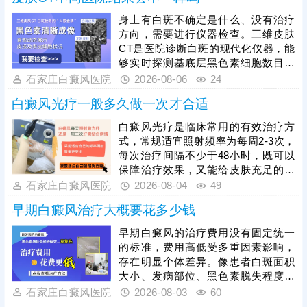
身上有白斑不确定是什么、没有治疗
方向，需要进行仪器检查。三维皮肤
CT是医院诊断白斑的现代化仪器，能
够实时探测基底层黑色素细胞数目、
结构、运动轨迹等，为白斑诊断提供
石家庄白癜风医院
2026-08-06
24
科学依据。不同医院的皮肤CT设备精
白癜风光疗一般多久做一次才合适
度不一样，检测出来的结果可能存在
细微的差异，建议选择正规医院就
白癜风光疗是临床常用的有效治疗方
诊。比如石家庄远大中医皮肤病医
式，常规适宜照射频率为每周2-3次，
院，可提供伍德灯、三维皮肤CT综合
每次治疗间隔不少于48小时，既可以
检测，全面分析病情，指导治疗，避
保障治疗效果，又能给皮肤充足的修
免进入祛白误区。
复时间，具体照射频次、起始剂量和
石家庄白癜风医院
2026-08-04
49
疗程，需结合患者白斑面积、发病部
早期白癜风治疗大概要花多少钱
位、皮肤耐受度及病情分期，严格遵
从医嘱调整，不可自行增减次数或照
早期白癜风的治疗费用没有固定统一
光时长。治疗白癜风的光疗方法有很
的标准，费用高低受多重因素影响，
多，如：308准分子激光、311窄谱
存在明显个体差异。像患者白斑面积
uvb等，患者可根据自身皮损情况选择
大小、发病部位、黑色素脱失程度不
合适方案。光疗见效周期较长，需坚
同，病情轻重不一，治疗难度和周期
石家庄白癜风医院
2026-08-03
60
持规律治疗，切勿中途中断。
不同，产生的费用也会有所区别。同