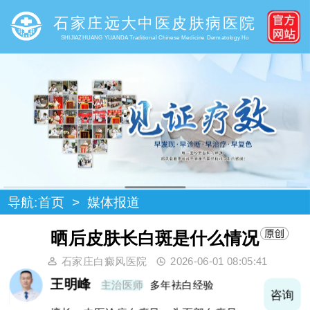
石家庄远大中医皮肤病医院
SHIJIAZHUANG YUANDA Traditional Chinese Medicine Dermatology Ho
导航:
首页
>
媒体报道
晒后皮肤长白斑是什么情况
石家庄白癜风医院
2026-06-01 08:05:41
王明峰
主治医师
多年袪白经验
询
咨询