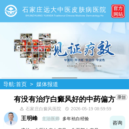
石家庄远大中医皮肤病医院
SHIJIAZHUANG YUANDA Traditional Chinese Medicine Dermatology Ho
导航:
首页
>
媒体报道
有没有治疗白癜风好的中药偏方
石家庄白癜风医院
2026-05-19 08:59:59
王明峰
主治医师
多年袪白经验
询
咨询