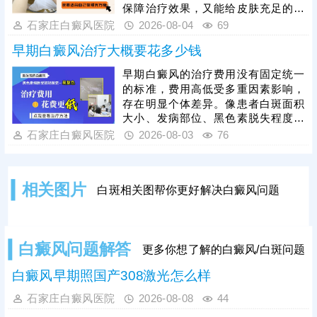
检测，全面分析病情，指导治疗，避
保障治疗效果，又能给皮肤充足的修
免进入祛白误区。
复时间，具体照射频次、起始剂量和
石家庄白癜风医院
2026-08-04
69
疗程，需结合患者白斑面积、发病部
早期白癜风治疗大概要花多少钱
位、皮肤耐受度及病情分期，严格遵
从医嘱调整，不可自行增减次数或照
早期白癜风的治疗费用没有固定统一
光时长。治疗白癜风的光疗方法有很
的标准，费用高低受多重因素影响，
多，如：308准分子激光、311窄谱
存在明显个体差异。像患者白斑面积
uvb等，患者可根据自身皮损情况选择
大小、发病部位、黑色素脱失程度不
合适方案。光疗见效周期较长，需坚
同，病情轻重不一，治疗难度和周期
石家庄白癜风医院
2026-08-03
76
持规律治疗，切勿中途中断。
不同，产生的费用也会有所区别。同
时，临床治疗方式多样，不同治疗方
法对应的收费标准也各不相同。想要
相关图片
白斑相关图帮你更好解决白癜风问题
合理控制开支、避免花费冤枉钱，患
者需摒弃盲目治疗、自行用药的误
区，严格遵从医嘱对症治疗，根据自
身病情定制专属治疗方案，此外，日
白癜风问题解答
更多你想了解的白癜风/白斑问题
常做好护理，能有效辅助病情恢复，
降低病情复发、
白癜风早期照国产308激光怎么样
石家庄白癜风医院
2026-08-08
44