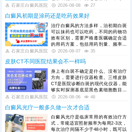
步淡化白斑，黑色素种植手术为手术
石家庄白癜风医院
2026-08-08
27
类治疗手段，仅适合病情稳定期患
白癜风初期是涂药还是吃药效果好
者，要求白斑半年以上无扩散、无新
发皮损，该方法通过提取自身健康黑
治疗白癜风的方法多样，治初期白斑
色素细胞移植至白斑部位，复色速度
可以抹药也可以吃药，不同的药物功
快、色素均匀度高，无论选择哪种方
效有区别，需要严格遵医嘱确定合适
式，都需坚持规范治疗，同时做好防
的用药方案，包括用药剂量、频率，
晒、作息调理等日常护理，规避诱发
使治疗真正生效，令病情循序渐进好
石家庄白癜风医院
2026-08-07
35
因素，才能有效巩固疗效，促进皮肤
转。同时，白癜风病情复杂，病症顽
完整复色。
皮肤CT不同医院结果会不一样吗
固，单一用药治疗见效较慢，临床常
采取药物+照光方式综合治疗，两者同
身上有白斑不确定是什么、没有治疗
步进行，增强疗效，提升祛白速度。
方向，需要进行仪器检查。三维皮肤
CT是医院诊断白斑的现代化仪器，能
够实时探测基底层黑色素细胞数目、
结构、运动轨迹等，为白斑诊断提供
石家庄白癜风医院
2026-08-06
48
科学依据。不同医院的皮肤CT设备精
白癜风光疗一般多久做一次才合适
度不一样，检测出来的结果可能存在
细微的差异，建议选择正规医院就
白癜风光疗是临床常用的有效治疗方
诊。比如石家庄远大中医皮肤病医
式，常规适宜照射频率为每周2-3次，
院，可提供伍德灯、三维皮肤CT综合
每次治疗间隔不少于48小时，既可以