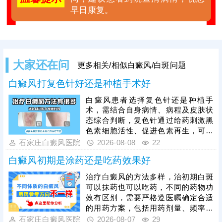
早日康复。
大家还在问
更多相关/相似白癜风/白斑问题
白癜风打复色针好还是种植手术好
白癜风患者选择复色针还是种植手
术，需结合自身病情、病程及皮肤状
态综合判断，复色针通过给药刺激黑
色素细胞活性、促进色素再生，可逐
步淡化白斑，黑色素种植手术为手术
石家庄白癜风医院
2026-08-08
22
类治疗手段，仅适合病情稳定期患
白癜风初期是涂药还是吃药效果好
者，要求白斑半年以上无扩散、无新
发皮损，该方法通过提取自身健康黑
治疗白癜风的方法多样，治初期白斑
色素细胞移植至白斑部位，复色速度
可以抹药也可以吃药，不同的药物功
快、色素均匀度高，无论选择哪种方
效有区别，需要严格遵医嘱确定合适
式，都需坚持规范治疗，同时做好防
的用药方案，包括用药剂量、频率，
晒、作息调理等日常护理，规避诱发
使治疗真正生效，令病情循序渐进好
石家庄白癜风医院
2026-08-07
29