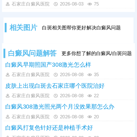
合适方案。光疗见效周期较长，需坚
同，病情轻重不一，治疗难度和周期
石家庄白癜风医院
2026-08-03
75
持规律治疗，切勿中途中断。
不同，产生的费用也会有所区别。同
时，临床治疗方式多样，不同治疗方
法对应的收费标准也各不相同。想要
相关图片
白斑相关图帮你更好解决白癜风问题
合理控制开支、避免花费冤枉钱，患
者需摒弃盲目治疗、自行用药的误
区，严格遵从医嘱对症治疗，根据自
身病情定制专属治疗方案，此外，日
白癜风问题解答
更多你想了解的白癜风/白斑问题
常做好护理，能有效辅助病情恢复，
降低病情复发、
白癜风早期照国产308激光怎么样
石家庄白癜风医院
2026-08-08
35
皮肤上出现白斑去石家庄哪个医院治好
石家庄白癜风医院
2026-08-08
22
白癜风308激光照光两个月没效果那怎么办
石家庄白癜风医院
2026-08-08
20
白癜风打复色针好还是种植手术好