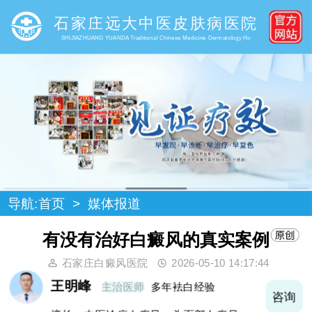
石家庄远大中医皮肤病医院
SHIJIAZHUANG YUANDA Traditional Chinese Medicine Dermatology Ho
导航:
首页
>
媒体报道
有没有治好白癜风的真实案例
石家庄白癜风医院
2026-05-10 14:17:44
王明峰
主治医师
多年袪白经验
询
咨询