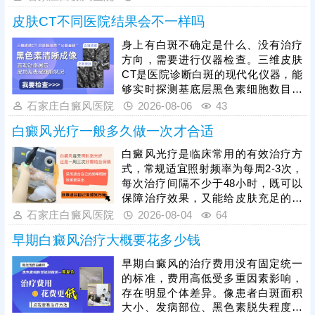
因素，才能有效巩固疗效，促进皮肤
转。同时，白癜风病情复杂，病症顽
完整复色。
皮肤CT不同医院结果会不一样吗
固，单一用药治疗见效较慢，临床常
采取药物+照光方式综合治疗，两者同
身上有白斑不确定是什么、没有治疗
步进行，增强疗效，提升祛白速度。
方向，需要进行仪器检查。三维皮肤
CT是医院诊断白斑的现代化仪器，能
够实时探测基底层黑色素细胞数目、
结构、运动轨迹等，为白斑诊断提供
石家庄白癜风医院
2026-08-06
43
科学依据。不同医院的皮肤CT设备精
白癜风光疗一般多久做一次才合适
度不一样，检测出来的结果可能存在
细微的差异，建议选择正规医院就
白癜风光疗是临床常用的有效治疗方
诊。比如石家庄远大中医皮肤病医
式，常规适宜照射频率为每周2-3次，
院，可提供伍德灯、三维皮肤CT综合
每次治疗间隔不少于48小时，既可以
检测，全面分析病情，指导治疗，避
保障治疗效果，又能给皮肤充足的修
免进入祛白误区。
复时间，具体照射频次、起始剂量和
石家庄白癜风医院
2026-08-04
64
疗程，需结合患者白斑面积、发病部
早期白癜风治疗大概要花多少钱
位、皮肤耐受度及病情分期，严格遵
从医嘱调整，不可自行增减次数或照
早期白癜风的治疗费用没有固定统一
光时长。治疗白癜风的光疗方法有很
的标准，费用高低受多重因素影响，
多，如：308准分子激光、311窄谱
存在明显个体差异。像患者白斑面积
uvb等，患者可根据自身皮损情况选择
大小、发病部位、黑色素脱失程度不