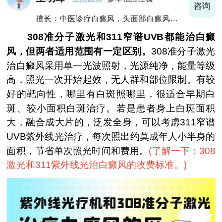
询
咨询
擅长：中医诊疗白癜风，头面部白癜风，青
少年白癜风
308准分子激光和311窄谱UVB都能治白癜
风，但两者适用范围有一定区别。
308准分子激光
治白癜风采用单一光波照射，光源纯净，能量等级
高，照光一次开始起效，无人群和部位限制。有较
好的靶向性，哪里有白斑照哪里，很适合早期白
斑、较小面积白斑治疗。若是患者身上白斑面积
大，融合成大片的，泛发全身，可以考虑311窄谱
UVB紫外线光治疗，每次照出约莫成年人小半身的
面积，节省单次照光时间和费用。
(
了解一下：308
激光和311紫外线光治白癜风的收费标准。
)