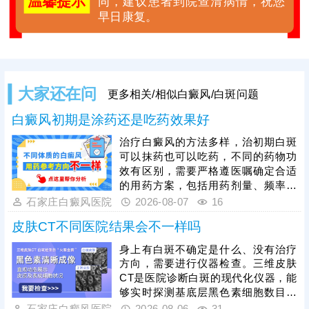
温馨提示
同，建议患者到院查清病情，祝您
早日康复。
大家还在问
更多相关/相似白癜风/白斑问题
白癜风初期是涂药还是吃药效果好
治疗白癜风的方法多样，治初期白斑
可以抹药也可以吃药，不同的药物功
效有区别，需要严格遵医嘱确定合适
的用药方案，包括用药剂量、频率，
使治疗真正生效，令病情循序渐进好
石家庄白癜风医院
2026-08-07
16
转。同时，白癜风病情复杂，病症顽
皮肤CT不同医院结果会不一样吗
固，单一用药治疗见效较慢，临床常
采取药物+照光方式综合治疗，两者同
身上有白斑不确定是什么、没有治疗
步进行，增强疗效，提升祛白速度。
方向，需要进行仪器检查。三维皮肤
CT是医院诊断白斑的现代化仪器，能
够实时探测基底层黑色素细胞数目、
结构、运动轨迹等，为白斑诊断提供
石家庄白癜风医院
2026-08-06
31