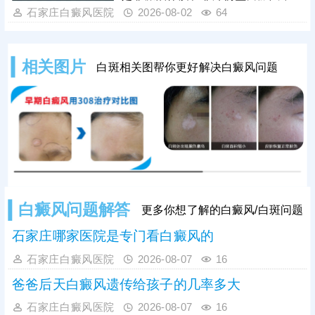
身病情定制专属治疗方案，此外，日
足条件再手术，提升祛白成功率。其
石家庄白癜风医院
2026-08-02
64
常做好护理，能有效辅助病情恢复，
次，与传统植皮手术相比，更多患者
降低病情复发、
选择新型微创祛白手术：黑色素细胞
移植，成活率高，创口小，恢复快，
相关图片
白斑相关图帮你更好解决白癜风问题
着色均匀，不留疤痕。手术治疗后并
不代表万事大吉，患者还需加强护
理，防治结合，巩固治疗效果。
白癜风问题解答
更多你想了解的白癜风/白斑问题
石家庄哪家医院是专门看白癜风的
石家庄白癜风医院
2026-08-07
16
爸爸后天白癜风遗传给孩子的几率多大
石家庄白癜风医院
2026-08-07
16