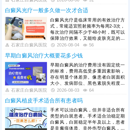
科学依据。不同医院的皮肤CT设备精
白癜风光疗一般多久做一次才合适
度不一样，检测出来的结果可能存在
细微的差异，建议选择正规医院就
白癜风光疗是临床常用的有效治疗方
诊。比如石家庄远大中医皮肤病医
式，常规适宜照射频率为每周2-3次，
院，可提供伍德灯、三维皮肤CT综合
每次治疗间隔不少于48小时，既可以
检测，全面分析病情，指导治疗，避
保障治疗效果，又能给皮肤充足的修
免进入祛白误区。
复时间，具体照射频次、起始剂量和
石家庄白癜风医院
2026-08-04
56
疗程，需结合患者白斑面积、发病部
早期白癜风治疗大概要花多少钱
位、皮肤耐受度及病情分期，严格遵
从医嘱调整，不可自行增减次数或照
早期白癜风的治疗费用没有固定统一
光时长。治疗白癜风的光疗方法有很
的标准，费用高低受多重因素影响，
多，如：308准分子激光、311窄谱
存在明显个体差异。像患者白斑面积
uvb等，患者可根据自身皮损情况选择
大小、发病部位、黑色素脱失程度不
合适方案。光疗见效周期较长，需坚
同，病情轻重不一，治疗难度和周期
石家庄白癜风医院
2026-08-03
64
持规律治疗，切勿中途中断。
不同，产生的费用也会有所区别。同
白癜风植皮手术适合所有患者吗
时，临床治疗方式多样，不同治疗方
法对应的收费标准也各不相同。想要
手术可以治白癜风，但并非适合所有
合理控制开支、避免花费冤枉钱，患
类型的白斑患者。手术适合治稳定期
者需摒弃盲目治疗、自行用药的误
白癜风，白斑稳定半年及以上，患者
区，严格遵从医嘱对症治疗，根据自
是非瘢痕体质、非外伤型白癜风，满