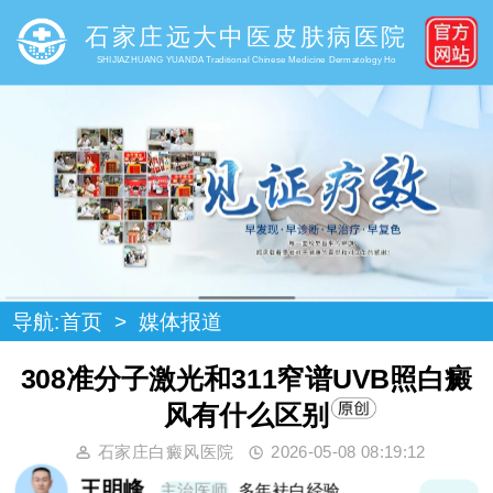
石家庄远大中医皮肤病医院
SHIJIAZHUANG YUANDA Traditional Chinese Medicine Dermatology Ho
导航:
首页
>
媒体报道
308准分子激光和311窄谱UVB照白癜
风有什么区别
石家庄白癜风医院
2026-05-08 08:19:12
王明峰
主治医师
多年袪白经验