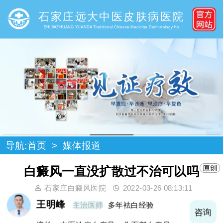
石家庄远大中医皮肤病医院
SHIJIAZHUANG YUANDA Traditional Chinese Medicine Dermatology Ho
导航:
首页
>
媒体报道
白癜风一直没扩散过不治可以吗
石家庄白癜风医院
2022-03-26 08:13:11
王明峰
主治医师
多年袪白经验
询
咨询