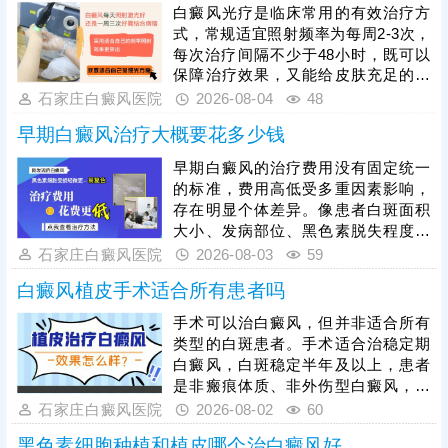
细微的差异，建议选择正规医院就
白癜风光疗是临床常用的有效治疗方
诊。比如石家庄远大中医皮肤病医
式，常规适宜照射频率为每周2-3次，
院，可提供伍德灯、三维皮肤CT综合
每次治疗间隔不少于48小时，既可以
检测，全面分析病情，指导治疗，避
保障治疗效果，又能给皮肤充足的修
免进入祛白误区。
复时间，具体照射频次、起始剂量和
石家庄白癜风医院
2026-08-04
48
疗程，需结合患者白斑面积、发病部
早期白癜风治疗大概要花多少钱
位、皮肤耐受度及病情分期，严格遵
从医嘱调整，不可自行增减次数或照
早期白癜风的治疗费用没有固定统一
光时长。治疗白癜风的光疗方法有很
的标准，费用高低受多重因素影响，
多，如：308准分子激光、311窄谱
存在明显个体差异。像患者白斑面积
uvb等，患者可根据自身皮损情况选择
大小、发病部位、黑色素脱失程度不
合适方案。光疗见效周期较长，需坚
同，病情轻重不一，治疗难度和周期
石家庄白癜风医院
2026-08-03
59
持规律治疗，切勿中途中断。
不同，产生的费用也会有所区别。同
白癜风植皮手术适合所有患者吗
时，临床治疗方式多样，不同治疗方
法对应的收费标准也各不相同。想要
手术可以治白癜风，但并非适合所有
合理控制开支、避免花费冤枉钱，患
类型的白斑患者。手术适合治稳定期
者需摒弃盲目治疗、自行用药的误
白癜风，白斑稳定半年及以上，患者
区，严格遵从医嘱对症治疗，根据自
是非瘢痕体质、非外伤型白癜风，满
身病情定制专属治疗方案，此外，日
足条件再手术，提升祛白成功率。其
石家庄白癜风医院
2026-08-02
60
常做好护理，能有效辅助病情恢复，
次，与传统植皮手术相比，更多患者
降低病情复发、
黑色素细胞种植和植皮哪个治白癜风好