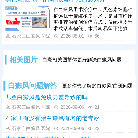
选择新型微创祛白手术：黑色素细胞
移植，成活率高，创口小，恢复快，
在白癜风手术治疗中，黑色素细胞种
着色均匀，不留疤痕。手术治疗后并
植远优于传统植皮手术，是目前临床
不代表万事大吉，患者还需加强护
更推荐的微创治疗方式，传统植皮手
理，防治结合，巩固治疗效果。
术成活率偏低，术后容易留下疤痕，
影响皮肤美观，相比之下，黑色素细
石家庄白癜风医院
2026-08-01
66
胞种植技术成活率高，术后白斑复色
均匀自然，能更大程度还原正常皮肤
状态，无明显疤痕。我院专注白癜风
相关图片
白斑相关图帮你更好解决白癜风问题
专项诊疗，主推黑色素细胞种植治
疗，医师团队临床经验丰富、操作娴
熟，准确把控手术每一步，治疗效果
稳定有保障，该技术性价比高、收费
白癜风问题解答
更多你想了解的白癜风/白斑问题
亲民，适合病情稳定的白癜风患者。
儿童白癜风是免疫力差导致的吗
石家庄白癜风医院
2026-08-06
21
石家庄有没有治白癜风有名的老专家
石家庄白癜风医院
2026-08-06
22