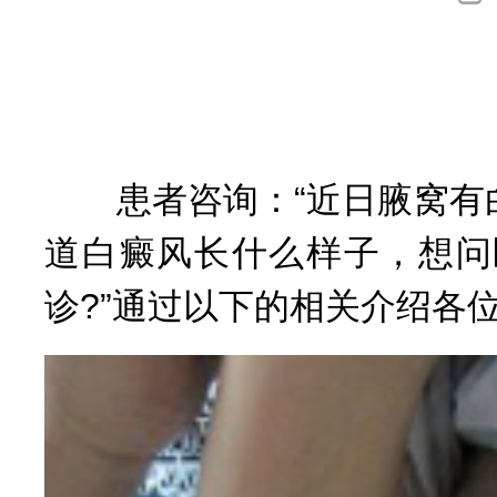
询
患者咨询：“近日腋窝有白
道白癜风长什么样子，想问
诊?”通过以下的相关介绍各