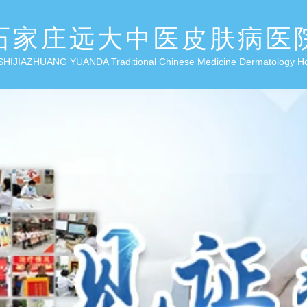
石家庄远大中医皮肤病医
SHIJIAZHUANG YUANDA Traditional Chinese Medicine Dermatology H