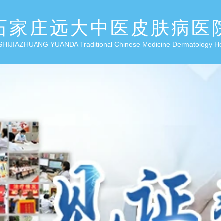
石家庄远大中医皮肤病医
SHIJIAZHUANG YUANDA Traditional Chinese Medicine Dermatology H