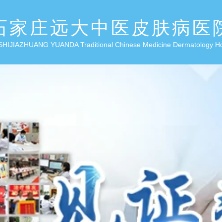
石家庄远大中医皮肤病医
SHIJIAZHUANG YUANDA Traditional Chinese Medicine Dermatology H