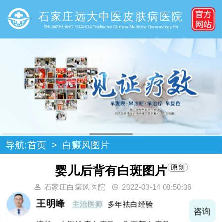
石家庄远大中医皮肤病医院
SHIJIAZHUANG YUANDA Traditional Chinese Medicine Dermatology Ho
导航:
首页
>
白癜风图片
婴儿后背有白斑图片
石家庄白癜风医院
2022-03-14 08:50:36
王明峰
主治医师
多年袪白经验
询
咨询