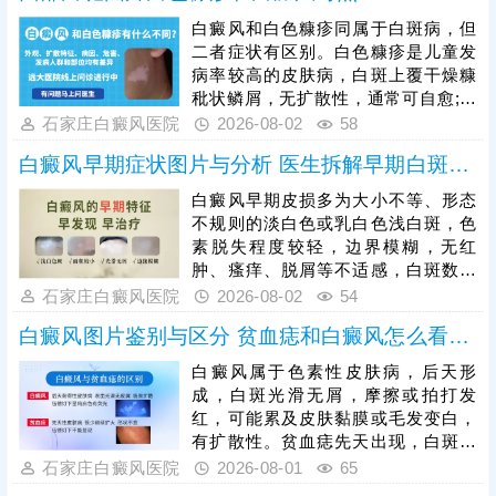
繁、易受摩擦暴晒，若初期放任不
白癜风和白色糠疹同属于白斑病，但
管，白斑会逐渐扩大、融合，色素脱
二者症状有区别。白色糠疹是儿童发
失加重，边界变得清晰，甚至蔓延至
病率较高的皮肤病，白斑上覆干燥糠
整只手背、手指。白癜风初期黑色素
秕状鳞屑，无扩散性，通常可自愈;白
细胞未完全受损，是治疗的黄金时
癜风发病人群广泛，白斑形成部位随
石家庄白癜风医院
2026-08-02
58
机，患者需及时就医，结合自身白斑
机，光滑平坦，不痛不痒，病症顽
面积、病程、体质科
白癜风早期症状图片与分析 医生拆解早期白斑识别逻辑
固，易扩散。可以做伍德灯、三维皮
肤ct检查诊断，分析白斑是什么，了
白癜风早期皮损多为大小不等、形态
解白斑形成原因。再针对性的制定治
不规则的淡白色或乳白色浅白斑，色
疗、护理方案，助力白斑稳步着色。
素脱失程度较轻，边界模糊，无红
肿、瘙痒、脱屑等不适感，白斑数量
少、面积小，扩散速度较慢。临床
石家庄白癜风医院
2026-08-02
54
中，白色糠疹、花斑癣、贫血痣等多
白癜风图片鉴别与区分 贫血痣和白癜风怎么看图分
种皮肤病症状与早期白斑高度相似，
容易误判，需结合科学检查区分，避
白癜风属于色素性皮肤病，后天形
免误诊误治。早期是白癜风治疗的黄
成，白斑光滑无屑，摩擦或拍打发
金窗口期，此时皮肤黑色素细胞受损
红，可能累及皮肤黏膜或毛发变白，
程度低，干预后复色效果好、复色率
有扩散性。贫血痣先天出现，白斑局
高、复发率低。
部出现，无扩散性，持续终身不退。
石家庄白癜风医院
2026-08-01
65
人眼观察有局限，且个人对白斑病认