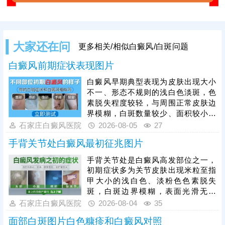
大家还在问
更多相关/相似白癜风/白斑问题
白癜风前期症状表现图片
白癜风早期典型表现为皮肤出现大小
不一、形态不规则的浅白色淡斑，色
素脱失程度较轻，与周围正常皮肤边
界模糊，白斑数量较少、面积较小，
一般无瘙痒、疼痛、脱屑等自觉不
石家庄白癜风医院
2026-08-05
27
适，皮肤表面光滑无异常。因早期白
手背关节处白癜风最初征兆图片
斑症状不典型，极易与白色糠疹、花
斑癣、贫血痣等色素减退类疾病混
手背关节处是白癜风高发部位之一，
淆，仅凭肉眼难以准确判断。因此发
初期症状多为关节皮肤出现米粒至指
现皮肤异常白斑后，需及时到正规医
甲大小的浅白色、淡粉色色素脱失
院做科学检查，明确诊断、规避误诊
斑，白斑边界模糊，表面光滑无鳞
漏诊。白癜风早期是治疗黄金时机，
屑、无红肿瘙痒、无疼痛刺痛等不适
石家庄白癜风医院
2026-08-04
35
及时开展科学对症治疗，复色效率更
感，不会影响皮肤正常功能。白癜风
高、预后更
面部白斑图片白色糠疹和白癜风对照
具备极强的扩散性，手部关节活动频