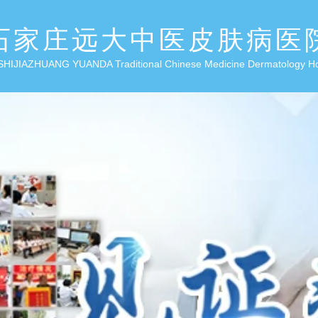
石家庄远大中医皮肤病医
SHIJIAZHUANG YUANDA Traditional Chinese Medicine Dermatology H