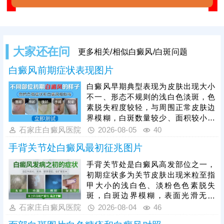
大家还在问
更多相关/相似白癜风/白斑问题
白癜风前期症状表现图片
白癜风早期典型表现为皮肤出现大小
不一、形态不规则的浅白色淡斑，色
素脱失程度较轻，与周围正常皮肤边
界模糊，白斑数量较少、面积较小，
一般无瘙痒、疼痛、脱屑等自觉不
石家庄白癜风医院
2026-08-05
40
适，皮肤表面光滑无异常。因早期白
手背关节处白癜风最初征兆图片
斑症状不典型，极易与白色糠疹、花
斑癣、贫血痣等色素减退类疾病混
手背关节处是白癜风高发部位之一，
淆，仅凭肉眼难以准确判断。因此发
初期症状多为关节皮肤出现米粒至指
现皮肤异常白斑后，需及时到正规医
甲大小的浅白色、淡粉色色素脱失
院做科学检查，明确诊断、规避误诊
斑，白斑边界模糊，表面光滑无鳞
漏诊。白癜风早期是治疗黄金时机，
屑、无红肿瘙痒、无疼痛刺痛等不适
石家庄白癜风医院
2026-08-04
46
及时开展科学对症治疗，复色效率更
感，不会影响皮肤正常功能。白癜风
高、预后更