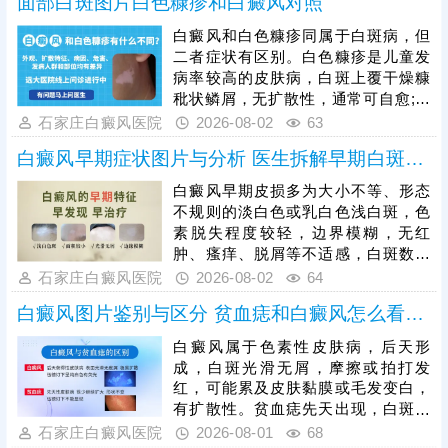
面部白斑图片白色糠疹和白癜风对照
具备极强的扩散性，手部关节活动频
繁、易受摩擦暴晒，若初期放任不
白癜风和白色糠疹同属于白斑病，但
管，白斑会逐渐扩大、融合，色素脱
二者症状有区别。白色糠疹是儿童发
失加重，边界变得清晰，甚至蔓延至
病率较高的皮肤病，白斑上覆干燥糠
整只手背、手指。白癜风初期黑色素
秕状鳞屑，无扩散性，通常可自愈;白
细胞未完全受损，是治疗的黄金时
癜风发病人群广泛，白斑形成部位随
石家庄白癜风医院
2026-08-02
63
机，患者需及时就医，结合自身白斑
机，光滑平坦，不痛不痒，病症顽
面积、病程、体质科
白癜风早期症状图片与分析 医生拆解早期白斑识别逻辑
固，易扩散。可以做伍德灯、三维皮
肤ct检查诊断，分析白斑是什么，了
白癜风早期皮损多为大小不等、形态
解白斑形成原因。再针对性的制定治
不规则的淡白色或乳白色浅白斑，色
疗、护理方案，助力白斑稳步着色。
素脱失程度较轻，边界模糊，无红
肿、瘙痒、脱屑等不适感，白斑数量
少、面积小，扩散速度较慢。临床
石家庄白癜风医院
2026-08-02
64
中，白色糠疹、花斑癣、贫血痣等多
白癜风图片鉴别与区分 贫血痣和白癜风怎么看图分
种皮肤病症状与早期白斑高度相似，
容易误判，需结合科学检查区分，避
白癜风属于色素性皮肤病，后天形
免误诊误治。早期是白癜风治疗的黄
成，白斑光滑无屑，摩擦或拍打发
金窗口期，此时皮肤黑色素细胞受损
红，可能累及皮肤黏膜或毛发变白，
程度低，干预后复色效果好、复色率
有扩散性。贫血痣先天出现，白斑局
高、复发率低。
部出现，无扩散性，持续终身不退。
石家庄白癜风医院
2026-08-01
68