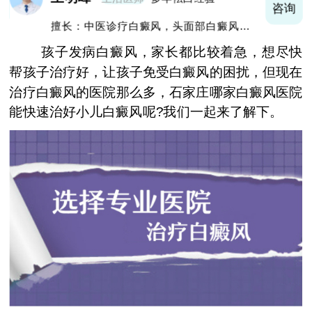
询
咨询
擅长：中医诊疗白癜风，头面部白癜风，青
少年白癜风
孩子发病白癜风，家长都比较着急，想尽快
帮孩子治疗好，让孩子免受白癜风的困扰，但现在
治疗白癜风的医院那么多，石家庄哪家白癜风医院
能快速治好小儿白癜风呢?我们一起来了解下。