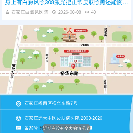
身上有白癜风照308激光把正常皮肤照黑还能恢复吗
石家庄白癜风医院
2026-08-08
40
石家庄桥西区裕华东路7号
石家庄远大中医皮肤病医院 2008-2026
备案号
冀ICP备2023015620号
近期有没有变大的情况？