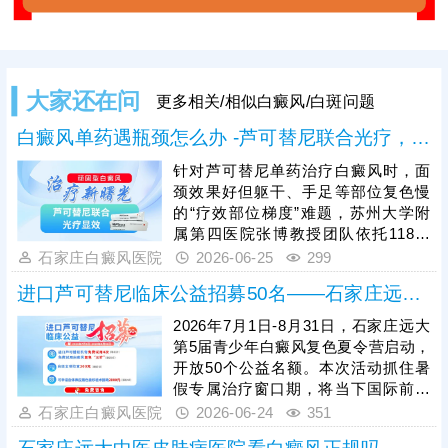
大家还在问
更多相关/相似白癜风/白斑问题
白癜风单药遇瓶颈怎么办 -芦可替尼联合光疗，让难治部位"跟上来"
针对芦可替尼单药治疗白癜风时，面
颈效果好但躯干、手足等部位复色慢
的“疗效部位梯度”难题，苏州大学附
属第四医院张博教授团队依托118例
对照研究与461例中国人群真实世界
石家庄白癜风医院
2026-06-25
299
数据，在顶刊JAAD发表成果证实：芦
进口芦可替尼临床公益招募50名——石家庄远大第5届青少年白癜风复色夏令营启动
可替尼联合308nm准分子光，可让非
面颈难治部位整体疗效提升约20%，
2026年7月1日-8月31日，石家庄远大
打破单药瓶颈，让原本“慢热”的部位
第5届青少年白癜风复色夏令营启动，
同步复色，为白癜风难治区域治疗提
开放50个公益名额。本次活动抓住暑
供了更适配的方案。
假专属治疗窗口期，将当下国际前沿
的进口芦可替尼外用JAK抑制剂通过
石家庄白癜风医院
2026-06-24
351
公益形式落地。为初诊患者提供4次免