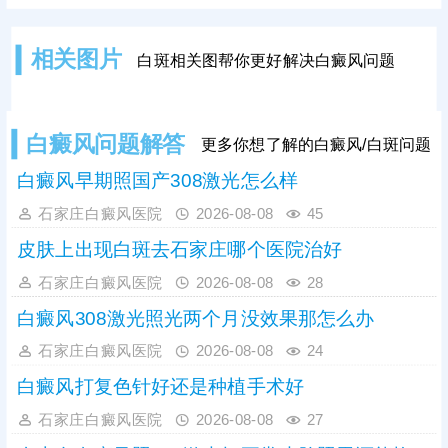
国308nm准分子激光、黑色素细胞种
植等新技术，形成个性化诊疗方案，
安全高效促进白斑复色，避免盲目治
相关图片
白斑相关图帮你更好解决白癜风问题
疗。收费亲民透明，无隐形消费，多
年来，医院凭借扎实的治疗效果和贴
心服务，收获众多患者好评，不少久
治不愈的患者在此实现复色。
白癜风问题解答
更多你想了解的白癜风/白斑问题
白癜风早期照国产308激光怎么样
石家庄白癜风医院
2026-08-08
45
皮肤上出现白斑去石家庄哪个医院治好
石家庄白癜风医院
2026-08-08
28
白癜风308激光照光两个月没效果那怎么办
石家庄白癜风医院
2026-08-08
24
白癜风打复色针好还是种植手术好
石家庄白癜风医院
2026-08-08
27