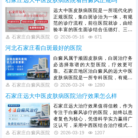
石家庄远大中医皮肤病医院看白癜风正规吗
费进口芦可替尼联合治疗，可三选一
免费体验针对性复色针，还能以200
远大中医皮肤病医院是一所现代化的
元完成白斑全项筛查，帮青少年患者
正规医院，集白斑诊治为一体，有规
科学推进复色。
范的诊疗流程，前往医院就诊，由经
验丰富的医生面诊结合伍德灯、三维
皮肤ct检查详细分析病情，指导后续
石家庄白癜风医院
2026-05-16
671
规范治疗。医生治白癜风分期、分
河北石家庄看白斑最好的医院
型，结合患者体质、病情量身定制治
疗方案，一人一方，治疗更具针对
白癜风属于顽固皮肤病，白斑治疗务
性，复色效果更有保障。另外，医院
必选择靠谱的大型医院，疗效更可
治白癜风可提供中医方法，由内而外
靠。石家庄地区治白癜风的远大中医
的改善机体环境，调节免疫，濡养皮
皮肤病医院是一所专科医院，有规范
肤健康，中西结合，内调外治，清除
的诊疗流程，先诊后治，避免错误用
石家庄白癜风医院
2026-03-24
1280
病灶，降低白斑反复发作的几率。
药，耽误病情，拖慢复色进程;治疗期
石家庄远大中医皮肤病医院治疗效果怎么样
间能结合患者年龄、体质、白斑所在
部位、时期、类型、成因等多种因素
石家庄远大治疗效果值得信赖，作为
确定一对一治疗方案，提升复色几率;
专注于白癜风诊疗的医院，始终以患
擅于运用中医方法调理患者身体环
者复色为核心，凭借科学实力赢得广
境，濡养皮肤健康，与西医搭配，双
泛认可，采用中西医结合治疗模式，
管齐下，由内而外消灭白斑，降低复
内调体质、外治病灶，搭配引进的美
石家庄白癜风医院
2026-03-19
1207
发风险。