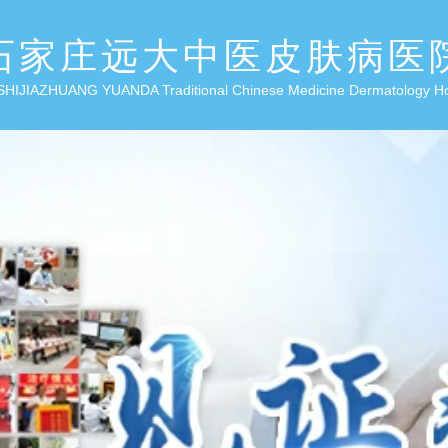
石家庄远大中医皮肤病医
SHIJIAZHUANG YUANDA Traditional Chinese Medicine Dermatology H