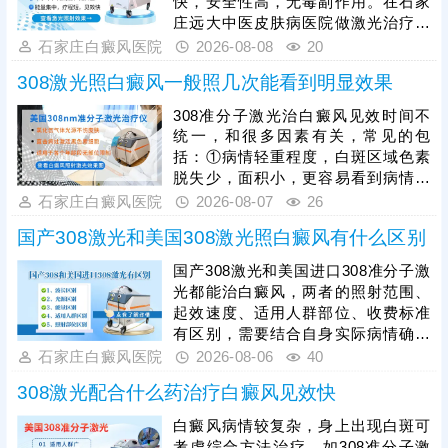
快，安全性高，无毒副作用。在石家
庄远大中医皮肤病医院做激光治疗，
一个光斑收费几十元，治疗一次产生
石家庄白癜风医院
2026-08-08
20
的费用和身上白斑面积有关。照光治
308激光照白癜风一般照几次能看到明显效果
疗需确定合适的参数，包括剂量、频
率、疗程等，使治疗充分生效。可遵
308准分子激光治白癜风见效时间不
医嘱搭配对症药物综合祛白，增强疗
统一，和很多因素有关，常见的包
效，有利于加速白斑着色。
括：①病情轻重程度，白斑区域色素
脱失少，面积小，更容易看到病情好
转;若是色素脱失多，白斑面积大，治
石家庄白癜风医院
2026-08-07
26
疗见效所需时间更长;②白斑所在部
国产308激光和美国308激光照白癜风有什么区别
位，白斑位于头面部、躯干等部位较
容易治疗;若是位于肢端末梢，治疗难
国产308激光和美国进口308准分子激
度大，见效所需时间会延长;③是否确
光都能治白癜风，两者的照射范围、
定合适的照光参数，患者需遵医嘱规
起效速度、适用人群部位、收费标准
范治疗，科学对症祛白，更快促进肤
有区别，需要结合自身实际病情确定
色还原。
合适的照光方案，令治疗真正发挥作
石家庄白癜风医院
2026-08-06
40
用。其次，白癜风照光需确定合适的
308激光配合什么药治疗白癜风见效快
剂量、频率、疗程，恰当的照光参
数，持之以恒累积疗效，助力病情稳
白癜风病情较复杂，身上出现白斑可
步好转。另外，照光期间可搭配药物
考虑综合方法治疗，如308准分子激