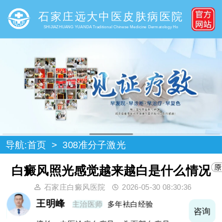
石家庄远大中医皮肤病医院
SHIJIAZHUANG YUANDA Traditional Chinese Medicine Dermatology Ho
导航:
首页
>
308准分子激光
白癜风照光感觉越来越白是什么情况
石家庄白癜风医院
2026-05-30 08:30:36
王明峰
主治医师
多年袪白经验
询
咨询