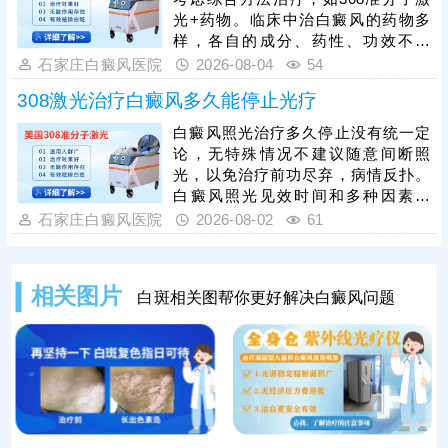
对症治疗，综合祛白，提升复色速
光+药物。临床中治白癜风的药物多
度。
样，各自的成分、药性、功效不一
样，用药不能盲目，务必在医生指导
石家庄白癜风医院
2026-08-04
54
下规范治疗，科学祛白，充分保障疗
308激光治疗白癜风多久能停止光疗
效。治疗期间还需确定合适的频率、
疗程，不可私自间断、暂停，以免疗
白癜风照光治疗多久停止没有统一定
效断断续续，拖慢复色进度。另外，
论，无特殊情况不建议随意间断照
白癜风治疗期间还需从自身做起，避
光，以免治疗前功尽弃，病情反扑。
免不良因素刺激，防治结合，逐步令
白癜风照光见效时间和多种因素有
病情好转。
关，包括患者病情、照光参数，病情
石家庄白癜风医院
2026-08-02
61
较轻，规范治疗，好转快;若是病情严
重，照光期间随意暂停、更换方案，
可能会拖慢皮肤着色进度。患者可遵
相关图片
白斑相关图帮你更好解决白癜风问题
医嘱对症照光联合药物治疗，双管齐
下，强化疗效，提升祛白速度。