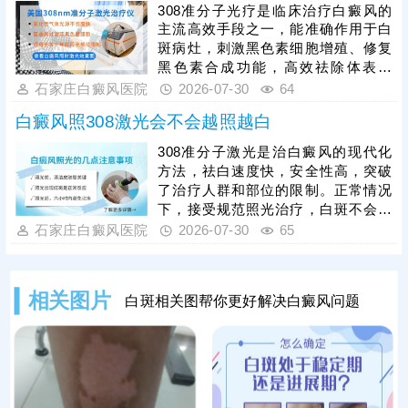
可能会拖慢皮肤着色进度。患者可遵
308准分子光疗是临床治疗白癜风的
医嘱对症照光联合药物治疗，双管齐
主流高效手段之一，能准确作用于白
下，强化疗效，提升祛白速度。
斑病灶，刺激黑色素细胞增殖、修复
黑色素合成功能，高效祛除体表白
斑，具备安全性高、针对性强的优
石家庄白癜风医院
2026-07-30
64
势，适配各类人群及不同部位的白斑
白癜风照308激光会不会越照越白
治疗。临床治疗中，308光疗搭配外
用、口服药物辅助治疗，可协同增
308准分子激光是治白癜风的现代化
效，有效疏通皮肤微循环、强化黑色
方法，祛白速度快，安全性高，突破
素修复效率，大幅加快白斑复色进
了治疗人群和部位的限制。正常情况
程。白癜风属于慢性易复发皮肤病，
下，接受规范照光治疗，白斑不会越
光疗见效后不可立即停药停疗，需坚
来越白。如果照光后发现白斑更白
石家庄白癜风医院
2026-07-30
65
持足疗程治疗，同时做好巩固治疗，
了，有这几种情况：①治疗生效，白
稳定皮肤免疫状态。
斑边缘有色素沉积，对比之下显得白
斑更白;②照光参数不当，治疗无法真
相关图片
白斑相关图帮你更好解决白癜风问题
正生效，病情更加严重。可以前往医
院预约专项检查，评估治疗效果，分
析清楚再针对性调整，令白斑逐步着
色。