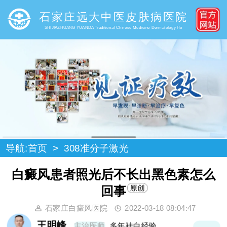
石家庄远大中医皮肤病医院
SHIJIAZHUANG YUANDA Traditional Chinese Medicine Dermatology Ho
导航:
首页
>
308准分子激光
白癜风患者照光后不长出黑色素怎么
回事
石家庄白癜风医院
2022-03-18 08:04:47
王明峰
主治医师
多年袪白经验