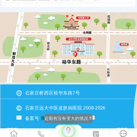
石家庄桥西区裕华东路7号
石家庄远大中医皮肤病医院 2008-2026
备案号
冀ICP备2023015620号
近期有没有变大的情况？