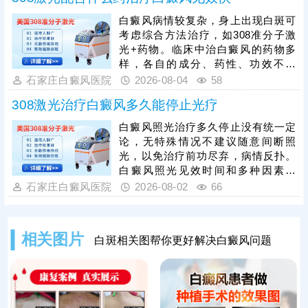
数，持之以恒累积疗效，助力病情稳
白癜风病情较复杂，身上出现白斑可
步好转。另外，照光期间可搭配药物
考虑综合方法治疗，如308准分子激
对症治疗，综合祛白，提升复色速
光+药物。临床中治白癜风的药物多
度。
样，各自的成分、药性、功效不一
样，用药不能盲目，务必在医生指导
石家庄白癜风医院
2026-08-04
58
下规范治疗，科学祛白，充分保障疗
308激光治疗白癜风多久能停止光疗
效。治疗期间还需确定合适的频率、
疗程，不可私自间断、暂停，以免疗
白癜风照光治疗多久停止没有统一定
效断断续续，拖慢复色进度。另外，
论，无特殊情况不建议随意间断照
白癜风治疗期间还需从自身做起，避
光，以免治疗前功尽弃，病情反扑。
免不良因素刺激，防治结合，逐步令
白癜风照光见效时间和多种因素有
病情好转。
关，包括患者病情、照光参数，病情
石家庄白癜风医院
2026-08-02
66
较轻，规范治疗，好转快;若是病情严
重，照光期间随意暂停、更换方案，
可能会拖慢皮肤着色进度。患者可遵
相关图片
白斑相关图帮你更好解决白癜风问题
医嘱对症照光联合药物治疗，双管齐
下，强化疗效，提升祛白速度。