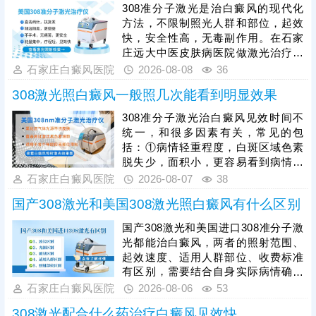
308准分子激光是治白癜风的现代化
方法，不限制照光人群和部位，起效
快，安全性高，无毒副作用。在石家
庄远大中医皮肤病医院做激光治疗，
一个光斑收费几十元，治疗一次产生
石家庄白癜风医院
2026-08-08
36
的费用和身上白斑面积有关。照光治
308激光照白癜风一般照几次能看到明显效果
疗需确定合适的参数，包括剂量、频
率、疗程等，使治疗充分生效。可遵
308准分子激光治白癜风见效时间不
医嘱搭配对症药物综合祛白，增强疗
统一，和很多因素有关，常见的包
效，有利于加速白斑着色。
括：①病情轻重程度，白斑区域色素
脱失少，面积小，更容易看到病情好
转;若是色素脱失多，白斑面积大，治
石家庄白癜风医院
2026-08-07
38
疗见效所需时间更长;②白斑所在部
国产308激光和美国308激光照白癜风有什么区别
位，白斑位于头面部、躯干等部位较
容易治疗;若是位于肢端末梢，治疗难
国产308激光和美国进口308准分子激
度大，见效所需时间会延长;③是否确
光都能治白癜风，两者的照射范围、
定合适的照光参数，患者需遵医嘱规
起效速度、适用人群部位、收费标准
范治疗，科学对症祛白，更快促进肤
有区别，需要结合自身实际病情确定
色还原。
合适的照光方案，令治疗真正发挥作
石家庄白癜风医院
2026-08-06
53
用。其次，白癜风照光需确定合适的
308激光配合什么药治疗白癜风见效快
剂量、频率、疗程，恰当的照光参