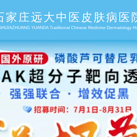
石家庄远大中医皮肤病医
SHIJIAZHUANG YUANDA Traditional Chinese Medicine Dermatology H