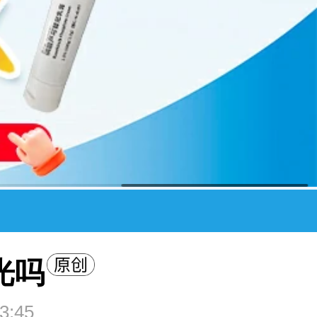
光吗
3:45